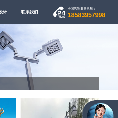
全国咨询服务热线：
设计
联系我们
18583957998
在线反馈
招贤纳士