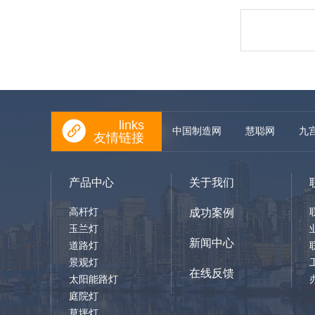
links
中国制造网
慧聪网
九
友情链接
产品中心
关于我们
高杆灯
成功案例
玉兰灯
新闻中心
道路灯
景观灯
在线反馈
太阳能路灯
庭院灯
草坪灯