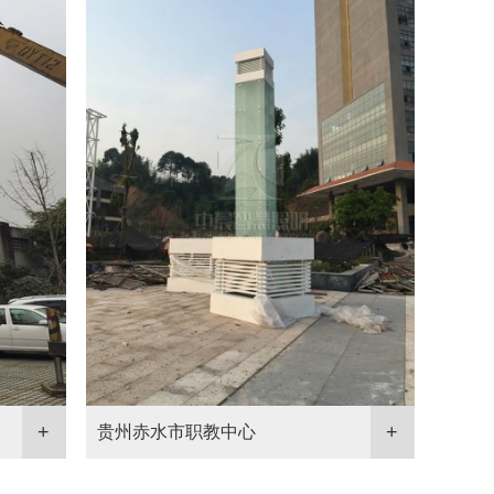
贵州赤水市职教中心